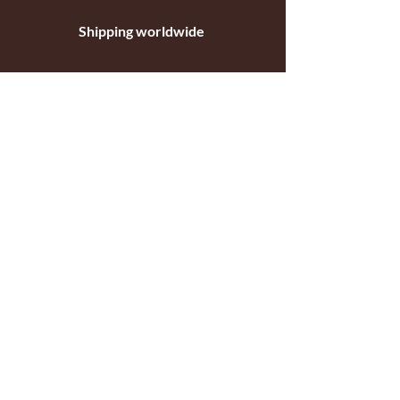
Shipping worldwide
Standar mail o courier for small orders
International shipping company for big
orders
Contact
c/ Ripollet 8
17840 Sarrià de Ter
Girona, Spain