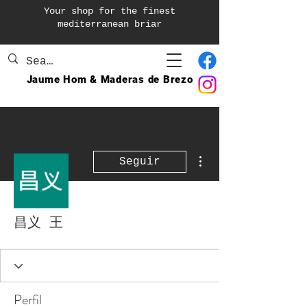
Your shop for the finest
mediterranean briar
Jaume Hom & Maderas de Brezo
Más acciones
Seguir
昌义 王
Perfil