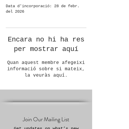
Data d'incorporació: 28 de febr.
del 2026
Encara no hi ha res
per mostrar aquí
Quan aquest membre afegeixi
informació sobre si mateix,
la veuràs aquí.
Join Our Mailing List
Get updates on what’s new