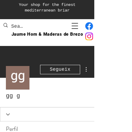
Your shop for the finest
mediterranean briar
Jaume Hom & Maderas de Brezo
Més accions
Segueix
gg g
Perfil