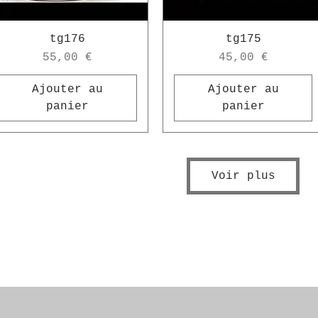
tg176
tg175
Prix
Prix
55,00 €
45,00 €
Ajouter au
Ajouter au
panier
panier
Voir plus