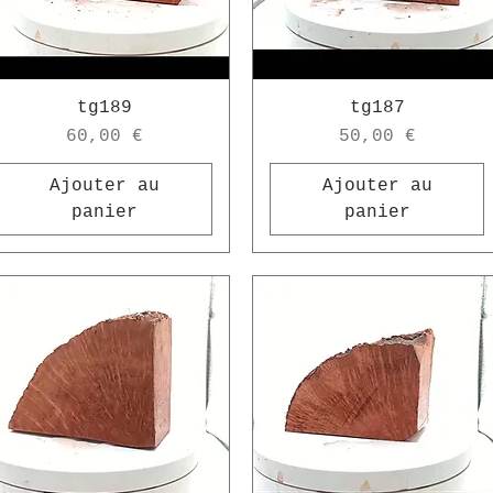
tg189
tg187
Prix
Prix
60,00 €
50,00 €
Ajouter au
Ajouter au
panier
panier