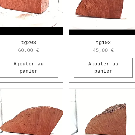
tg203
tg192
Prix
Prix
60,00 €
45,00 €
Ajouter au
Ajouter au
panier
panier