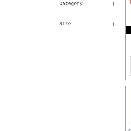
Category
Tight Grain
Extra Extra
Size
Large
Medium