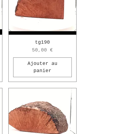
tg190
Prix
50,00 €
Ajouter au
panier