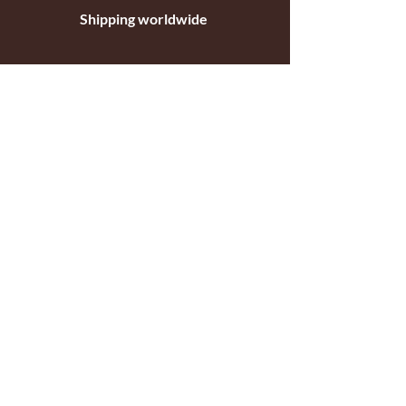
Shipping worldwide
Standar mail o courier for small orders
International shipping company for big
orders
Contact
c/ Ripollet 8
17840 Sarrià de Ter
Girona, Spain
Tel.
+34629521571