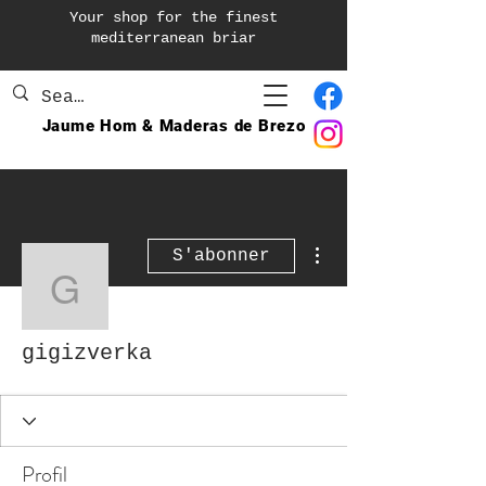
Your shop for the finest
mediterranean briar
Jaume Hom & Maderas de Brezo
Plus d'actions
S'abonner
gigizverka
gigizverka
Profil