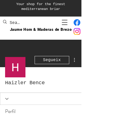
Your shop for the finest
mediterranean briar
Jaume Hom & Maderas de Brezo
Més accions
Segueix
Haizler Bence
Perfil