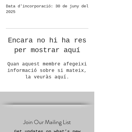
Data d'incorporació: 30 de juny del
2025
Encara no hi ha res
per mostrar aquí
Quan aquest membre afegeixi
informació sobre si mateix,
la veuràs aquí.
Join Our Mailing List
Get updates on what’s new