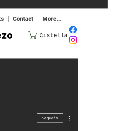
ts
Contact
More...
ezo
Cistella
Més accions
Segueix