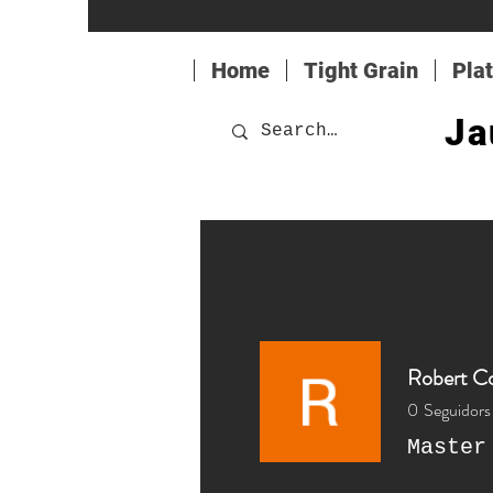
Home
Tight Grain
Pla
Ja
Robert Co
0
Seguidors
Master