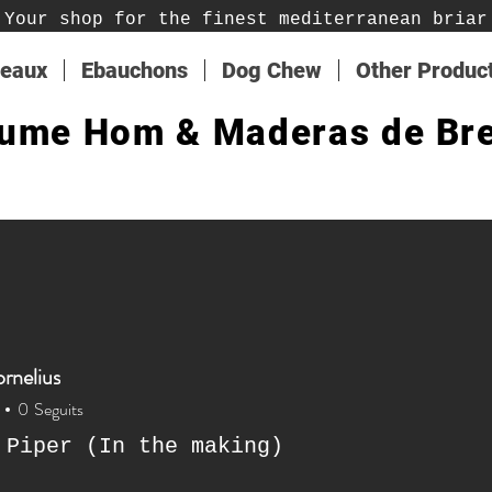
Your shop for the finest mediterranean briar
teaux
Ebauchons
Dog Chew
Other Produc
ume Hom & Maderas de Br
rnelius
0
Seguits
 Piper (In the making)